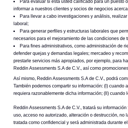
Para evaluar si está usted calificado para un puesto
informar a nuestros clientes y socios de negocios acerca
Para llevar a cabo investigaciones y análisis, realiz
laboral;
Para generar perfiles y estructuras laborales que per
necesarios para el mejoramiento de las condiciones de t
Para fines administrativos, como administración de ri
defender quejas y demandas legales; mercadeo y recomen
prestarle servicios más apropiados, por ejemplo, para ha
Reddin Assessments S.A de C.V., así como promociones
Así mismo, Reddin Assessments S.A de C.V., podrá compart
También podemos compartir su información: (l) cuando al
requiera razonablemente dicha información; (ll) cuando lo
Reddin Assessments S.A de C.V., tratará su información 
uso, acceso no autorizado, alteración o destrucción, no 
tratada como confidencial y será administrada durante el