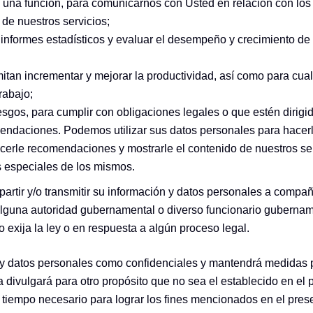
 o una función, para comunicarnos con Usted en relación con los
 de nuestros servicios;
ar informes estadísticos y evaluar el desempeño y crecimiento de
mitan incrementar y mejorar la productividad, así como para cua
rabajo;
esgos, para cumplir con obligaciones legales o que estén dirigi
daciones. Podemos utilizar sus datos personales para hacerle 
cerle recomendaciones y mostrarle el contenido de nuestros serv
 especiales de los mismos.
ir y/o transmitir su información y datos personales a compañías
guna autoridad gubernamental o diverso funcionario gubernamen
 exija la ley o en respuesta a algún proceso legal.
y datos personales como confidenciales y mantendrá medidas pr
la divulgará para otro propósito que no sea el establecido en el
 tiempo necesario para lograr los fines mencionados en el pres