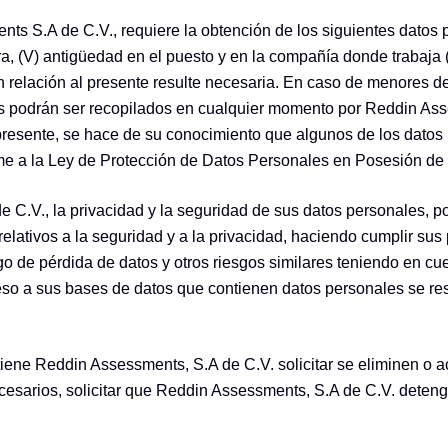
 S.A de C.V., requiere la obtención de los siguientes datos per
, (V) antigüedad en el puesto y en la compañía donde trabaja (VI
 con relación al presente resulte necesaria. En caso de menores
les podrán ser recopilados en cualquier momento por Reddin Ass
a presente, se hace de su conocimiento que algunos de los dato
 a la Ley de Protección de Datos Personales en Posesión de P
.V., la privacidad y la seguridad de sus datos personales, po
elativos a la seguridad y a la privacidad, haciendo cumplir su
esgo de pérdida de datos y otros riesgos similares teniendo en c
ceso a sus bases de datos que contienen datos personales se re
ene Reddin Assessments, S.A de C.V. solicitar se eliminen o a
ecesarios, solicitar que Reddin Assessments, S.A de C.V. deten