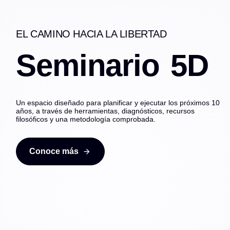
Skip
Skip
links
to
primary
navigation
Skip
EL CAMINO HACIA LA LIBERTAD
to
content
Seminario
5D
Un espacio diseñado para planificar y ejecutar los próximos 10
años, a través de herramientas, diagnósticos, recursos
filosóficos y una metodología comprobada.
Conoce más