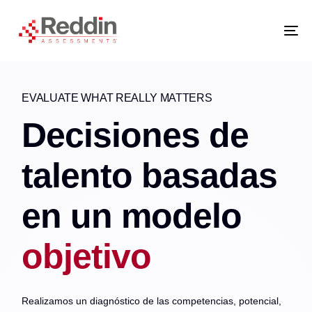
Skip
Skip
links
to
primary
navigation
Tog
Skip
nav
to
content
EVALUATE WHAT REALLY MATTERS
Decisiones de
talento basadas
en un modelo
objetivo
Realizamos un diagnóstico de las competencias, potencial,