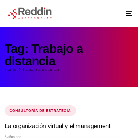
Skip
Skip
links
to
primary
navigation
Tog
Skip
nav
to
content
Tag: Trabajo a
distancia
Home
Trabajo a distancia
Tags
CONSULTORÍA DE ESTRATEGIA
La organización virtual y el management
3 años ago