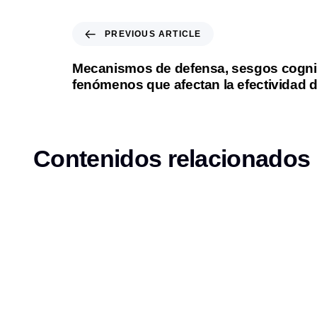
P
PREVIOUS ARTICLE
r
e
Mecanismos de defensa, sesgos cognit
v
fenómenos que afectan la efectividad d
i
o
u
s
Contenidos relacionados
A
r
t
i
c
l
e