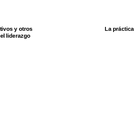
N
e
x
ivos y otros
La práctica
t
el liderazgo
A
r
t
i
c
l
e