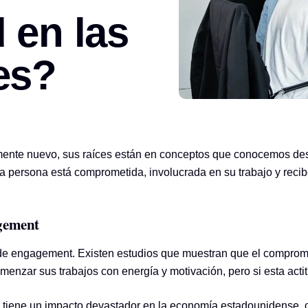
 en las
es?
mente nuevo, sus raíces están en conceptos que conocemos des
na persona está comprometida, involucrada en su trabajo y reci
agement
 de engagement. Existen estudios que muestran que el compromi
enzar sus trabajos con energía y motivación, pero si esta act
 tiene un impacto devastador en la economía estadounidense,