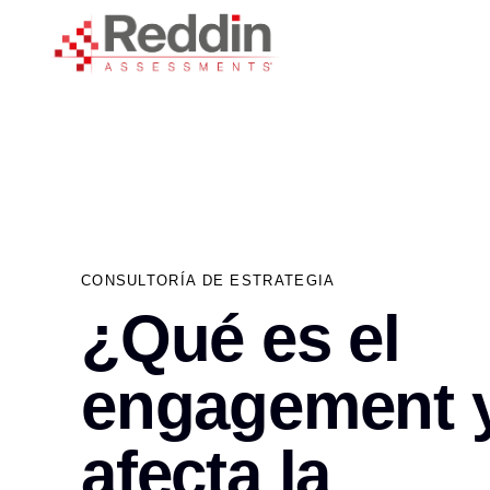
Skip
Skip
links
to
primary
navigation
Skip
to
content
PUBLISHED
IN:
CONSULTORÍA DE ESTRATEGIA
¿Qué es el
engagement 
afecta la