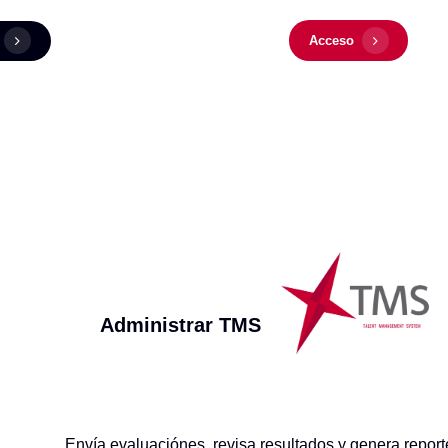
Acceso
Administrar TMS
Envía evaluaciónes, revisa resultados y genera report