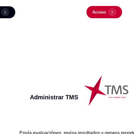
Acceso
Administrar TMS
Envía evaluaciónes, revisa resultados y genera report