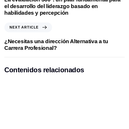
v
el desarrollo del liderazgo basado en
i
habilidades y percepción
o
u
N
NEXT ARTICLE
s
e
A
x
¿Necesitas una dirección Alternativa a tu
r
t
Carrera Profesional?
t
A
i
r
c
t
Contenidos relacionados
l
i
e
c
l
e