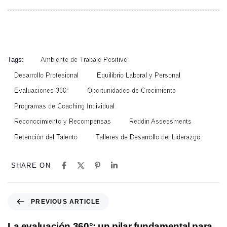
Tags:
Ambiente de Trabajo Positivo
Desarrollo Profesional
Equilibrio Laboral y Personal
Evaluaciones 360°
Oportunidades de Crecimiento
Programas de Coaching Individual
Reconocimiento y Recompensas
Reddin Assessments
Retención del Talento
Talleres de Desarrollo del Liderazgo
SHARE ON
P
PREVIOUS ARTICLE
r
e
La evaluación 360°: un pilar fundamental para