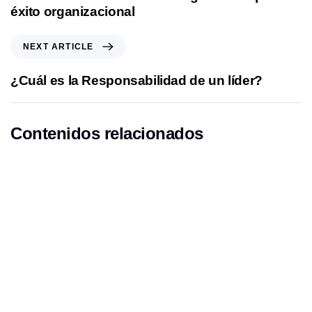
v
éxito organizacional
i
o
N
NEXT ARTICLE
u
e
s
x
¿Cuál es la Responsabilidad de un líder?
A
t
r
A
t
r
Contenidos relacionados
i
t
c
i
l
c
e
l
e