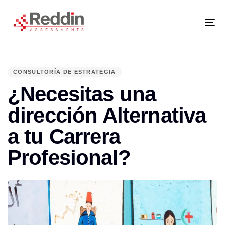
Skip
Skip
links
to
primary
navigation
Tog
Skip
nav
to
content
PUBLISHED
IN:
CONSULTORÍA DE ESTRATEGIA
¿Necesitas una
dirección Alternativa
a tu Carrera
Profesional?