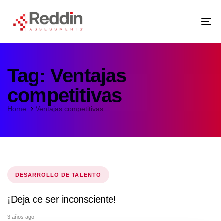
Skip
Skip
links
to
primary
navigation
Tog
Skip
nav
to
content
Tag: Ventajas
competitivas
Home
Ventajas competitivas
Tags
DESARROLLO DE TALENTO
¡Deja de ser inconsciente!
3 años ago