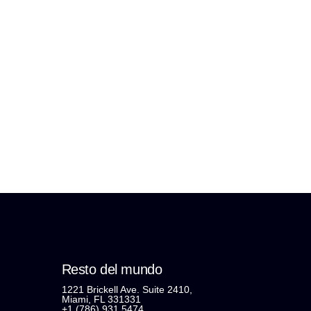
Resto del mundo
1221 Brickell Ave. Suite 2410,
Miami, FL 331331
+1 (786) 931 5474