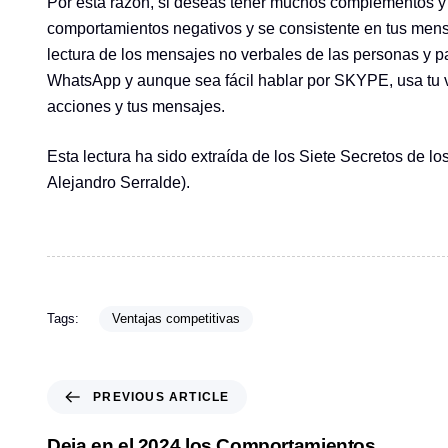
Por esta razón, si deseas tener muchos complementos y 
comportamientos negativos y se consistente en tus mens
lectura de los mensajes no verbales de las personas y par
WhatsApp y aunque sea fácil hablar por SKYPE, usa tu vi
acciones y tus mensajes.
Esta lectura ha sido extraída de los Siete Secretos de lo
Alejandro Serralde).
Tags:
Ventajas competitivas
P
PREVIOUS ARTICLE
r
e
Deja en el 2024 los Comportamientos