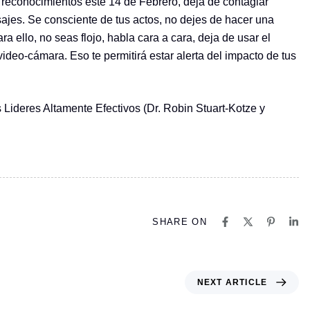
reconocimientos este 14 de Febrero, deja de contagiar
ajes. Se consciente de tus actos, no dejes de hacer una
a ello, no seas flojo, habla cara a cara, deja de usar el
deo-cámara. Eso te permitirá estar alerta del impacto de tus
s Lideres Altamente Efectivos (Dr. Robin Stuart-Kotze y
SHARE ON
N
NEXT ARTICLE
e
x