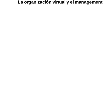
La organización virtual y el management
t
A
r
t
i
c
l
e