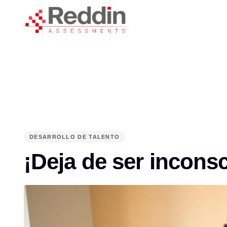
Skip
Skip
links
to
primary
navigation
Skip
to
content
DESARROLLO DE TALENTO
PUBLISHED
IN:
¡Deja de ser inconsc