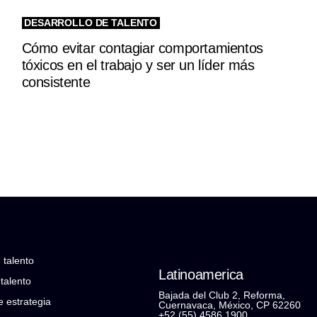
DESARROLLO DE TALENTO
Cómo evitar contagiar comportamientos
tóxicos en el trabajo y ser un líder más
consistente
 talento
Latinoamerica
talento
Bajada del Club 2, Reforma,
e estrategia
Cuernavaca, México, CP 62260
+52 (55) 4586 1900