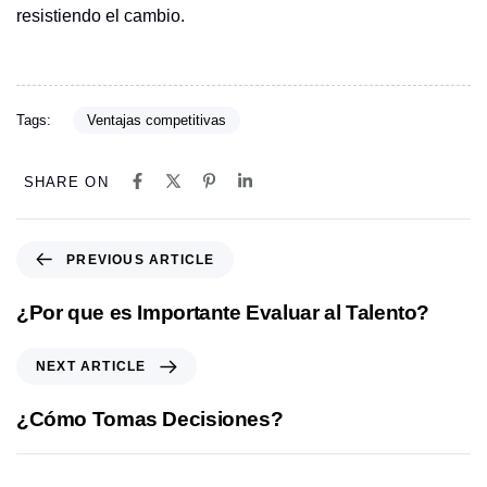
resistiendo el cambio.
Tags:
Ventajas competitivas
SHARE ON
P
PREVIOUS ARTICLE
r
e
¿Por que es Importante Evaluar al Talento?
v
i
N
NEXT ARTICLE
o
e
u
x
¿Cómo Tomas Decisiones?
s
t
A
A
r
r