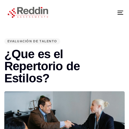
Skip
Skip
links
to
primary
navigation
Tog
Skip
nav
to
content
PUBLISHED
IN:
EVALUACIÓN DE TALENTO
¿Que es el
Repertorio de
Estilos?