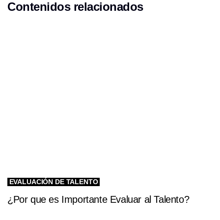
Contenidos relacionados
t
t
i
i
c
c
l
l
e
e
EVALUACIÓN DE TALENTO
¿Por que es Importante Evaluar al Talento?