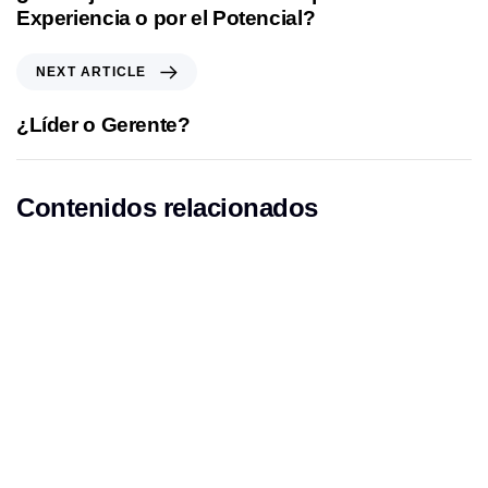
v
Experiencia o por el Potencial?
i
o
N
NEXT ARTICLE
u
e
s
x
¿Líder o Gerente?
A
t
r
A
t
r
Contenidos relacionados
i
t
c
i
l
c
e
l
e