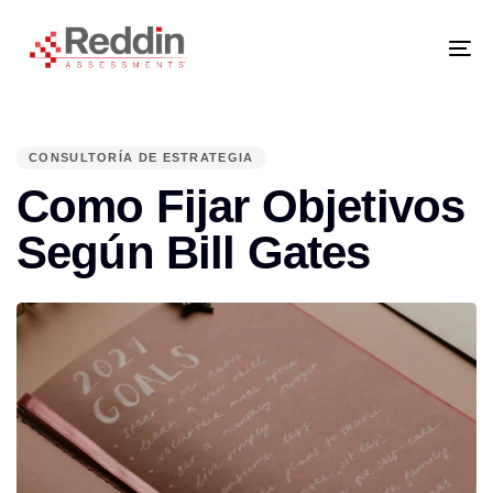
Skip
Skip
links
to
primary
navigation
Tog
Skip
nav
to
content
PUBLISHED
IN:
CONSULTORÍA DE ESTRATEGIA
Como Fijar Objetivos
Según Bill Gates