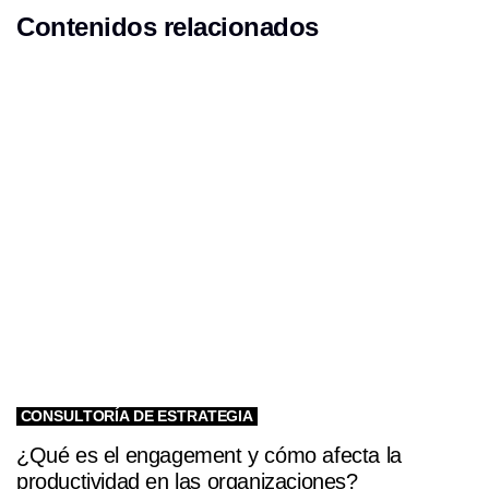
r
r
Contenidos relacionados
t
t
i
i
c
c
l
l
e
e
CONSULTORÍA DE ESTRATEGIA
¿Qué es el engagement y cómo afecta la
productividad en las organizaciones?