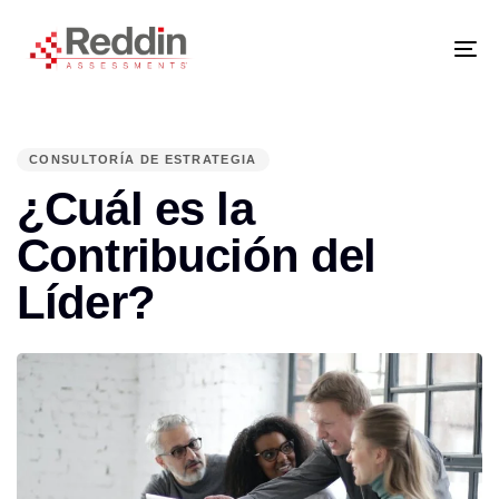
Skip
Skip
links
to
primary
navigation
Tog
Skip
nav
to
content
PUBLISHED
IN:
CONSULTORÍA DE ESTRATEGIA
¿Cuál es la
Contribución del
Líder?