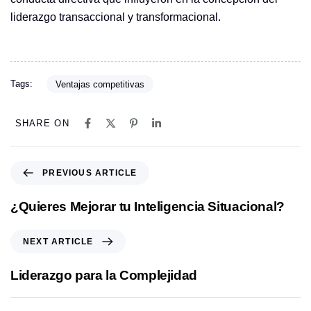
liderazgo transaccional y transformacional.
Tags:
Ventajas competitivas
SHARE ON
P
PREVIOUS ARTICLE
r
e
¿Quieres Mejorar tu Inteligencia Situacional?
v
i
N
NEXT ARTICLE
o
e
u
x
Liderazgo para la Complejidad
s
t
A
A