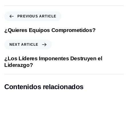
P
PREVIOUS ARTICLE
r
e
¿Quieres Equipos Comprometidos?
v
i
N
NEXT ARTICLE
o
e
u
x
¿Los Líderes Imponentes Destruyen el
s
t
Liderazgo?
A
A
r
r
t
t
Contenidos relacionados
i
i
c
c
l
l
e
e