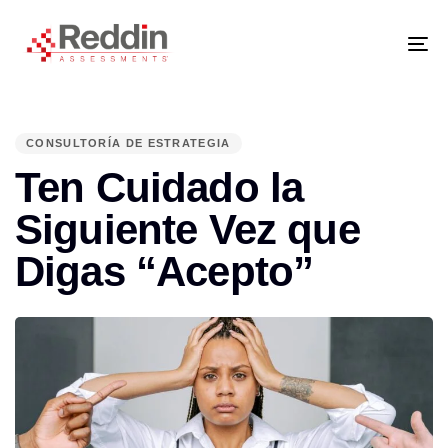
Skip
Skip
links
to
primary
navigation
Tog
Skip
nav
to
content
PUBLISHED
IN:
CONSULTORÍA DE ESTRATEGIA
Ten Cuidado la
Siguiente Vez que
Digas “Acepto”