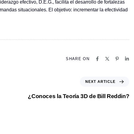
razgo efectivo, D.E.G., facilita el desarrollo de fortalezas
andas situacionales. El objetivo: incrementar la efectividad
SHARE ON
N
NEXT ARTICLE
e
x
¿Conoces la Teoría 3D de Bill Reddin?
t
A
r
t
i