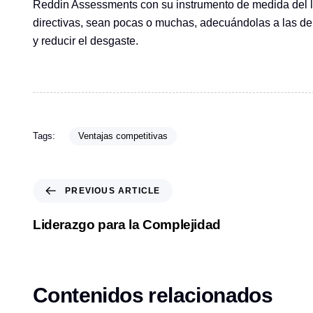
Reddin Assessments con su instrumento de medida del lide
directivas, sean pocas o muchas, adecuándolas a las dem
y reducir el desgaste.
Tags:
Ventajas competitivas
P
PREVIOUS ARTICLE
r
e
Liderazgo para la Complejidad
v
i
o
u
Contenidos relacionados
s