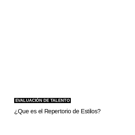
A
r
t
i
c
l
e
EVALUACIÓN DE TALENTO
¿Que es el Repertorio de Estilos?